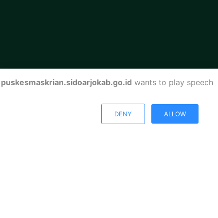
puskesmaskrian.sidoarjokab.go.id
wants to play speech
DENY
ALLOW
UPTD Puskesmas Krian
Kabupaten Sidoarjo